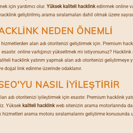
mek için yardımcı olur.
Yüksek kaliteli hacklink
edinmek online var
i hacklink geliştirilmiş arama sıralamaları dahil olmak üzere sayıs
HACKLINK NEDEN ÖNEMLI
lı hizmetlerden alan adı otoritenizi geliştirmek için. Premium hackli
astır. online varlığınızı yükseltmek mi istiyorsunuz? Hacklink s
iteli hacklink yatırım yapmak alan adı otoritenizi geliştirmeye ya
ve doğal link edinme üzerinde odaklanır.
EO'YU NASIL İYILEŞTIRIR
lan adı otoritenizi iyileştirmek için esastır. Premium hacklink ya
iniz. Yüksek
kaliteli hacklink
web sitenizin arama motorlarında da
nk hizmetleri arama motoru sıralamalarını geliştirme konusunda 