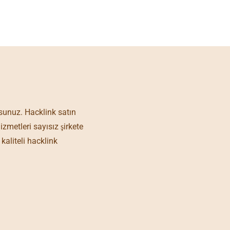
BOOK NOW
KLINK
rsunuz. Hacklink satın
zmetleri sayısız şirkete
kaliteli hacklink