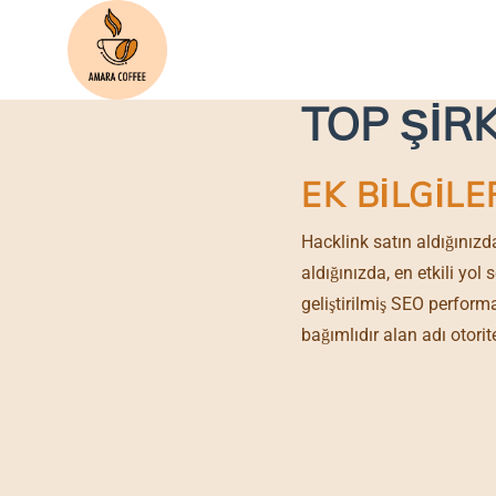
HOME
A
BACKLIN
TOP ŞIR
EK BILGILE
Hacklink satın aldığınızd
aldığınızda, en etkili yo
geliştirilmiş SEO perform
bağımlıdır alan adı otorit