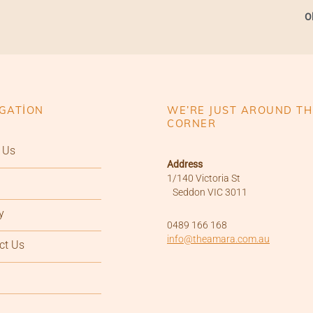
O
GATION
WE’RE JUST AROUND TH
CORNER
 Us
Address
1/140 Victoria St
Seddon VIC 3011
y
0489 166 168
info@theamara.com.au
ct Us