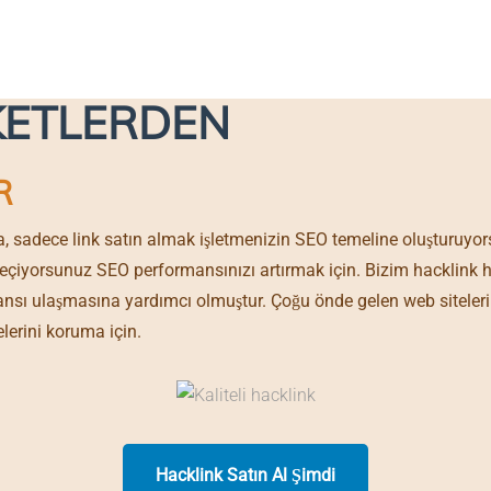
BOUT
MENU
GALLERY
SAY HELLO
K SATIN AL DOĞAL BAC
KETLERDEN
R
a, sadece link satın almak işletmenizin SEO temeline oluşturuyo
l seçiyorsunuz SEO performansınızı artırmak için. Bizim hacklink hi
ansı ulaşmasına yardımcı olmuştur. Çoğu önde gelen web siteleri 
elerini koruma için.
Hacklink Satın Al Şimdi