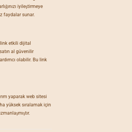
lığınızı iyileştirmeye
ız faydalar sunar.
nk etkili dijital
atın al güvenilir
rdımcı olabilir. Bu link
tırım yaparak web sitesi
ha yüksek sıralamak için
uzmanlaşmıştır.