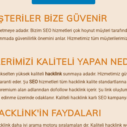
TERILER BIZE GÜVENIR
n etmeye adadır. Bizim SEO hizmetleri çok hoşnut müşteri tarafın
mada güvenilirlik önemini anlar. Hizmetimiz tüm müşterilerimiz 
ERIMIZI KALITELI YAPAN NE
ükselten yüksek kaliteli
hacklink
sunmaya adadır. Hizmetimiz güv
garanti eder. Şu
SEO
hizmetleri tüm hacklink kalite standartların
 premium alan adlarından dofollow hacklink içerir. Şu link oluşt
k edinme üzerinde odaklanır. Kaliteli hacklink karlı SEO kampanyal
HACKLINK'IN FAYDALARI
klink daha iyi arama motoru sıralamaları dır. Kaliteli hacklink 