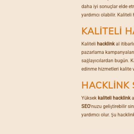
daha iyi sonuçlar elde et
yardımcı olabilir. Kalitel
KALITELI 
Kaliteli
hacklink
al itibar
pazarlama kampanyaları es
sağlayıcılardan bugün. Kal
edinme hizmetleri kalite 
HACKLINK S
Yüksek
kaliteli hacklink
a
SEO
'nuzu geliştirebilir s
yardımcı olur. Şu hackli