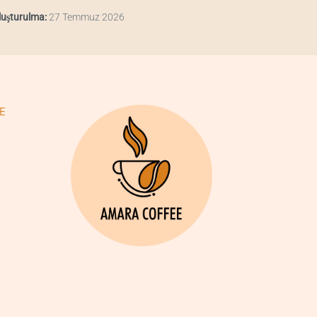
luşturulma:
27 Temmuz 2026
E