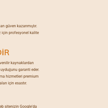
dan güven kazanmıştır.
için profesyonel kalite
DIR
enilir kaynaklardan
a uyduğunu garanti eder.
urma hizmetleri premium
arı için esastır.
web sitenizin Google'da