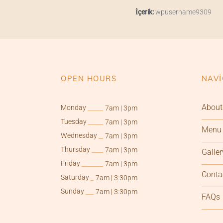
İçerik:
wpusername9309
OPEN HOURS
NAVI
About
Monday
7am
|
3pm
Tuesday
7am
|
3pm
Menu
Wednesday
7am
|
3pm
Thursday
7am
|
3pm
Galler
Friday
7am
|
3pm
Conta
Saturday
7am
|
3:30pm
Sunday
7am
|
3:30pm
FAQs